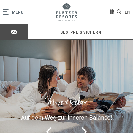
MENÜ
EN
BESTPREIS SICHERN
Move & Relax
Auf dem Weg zur inneren Balance!