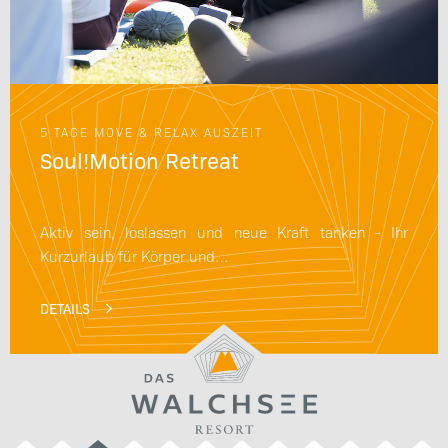
5 TAGE MOVE & RELAX AUSZEIT
Soul!Motion Retreat
Aktiv sein, loslassen und neue Kraft tanken - Ihr
Kurzurlaub für Körper und…
DETAILS